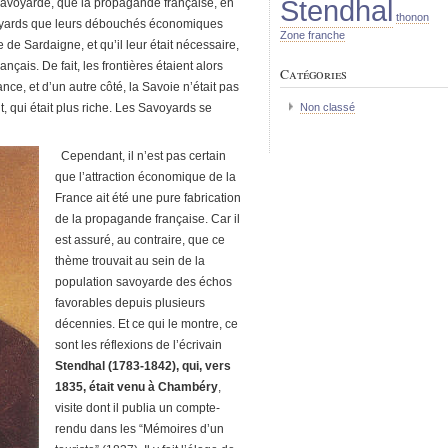
Stendhal
savoyarde, que la propagande française, en
thonon
voyards que leurs débouchés économiques
Zone franche
 de Sardaigne, et qu’il leur était nécessaire,
ançais. De fait, les frontières étaient alors
Catégories
rance, et d’un autre côté, la Savoie n’était pas
Non classé
 qui était plus riche. Les Savoyards se
Cependant, il n’est pas certain
que l’attraction économique de la
France ait été une pure fabrication
de la propagande française. Car il
est assuré, au contraire, que ce
thème trouvait au sein de la
population savoyarde des échos
favorables depuis plusieurs
décennies. Et ce qui le montre, ce
sont les réflexions de l’écrivain
Stendhal (1783-1842), qui, vers
1835, était venu à Chambéry
,
visite dont il publia un compte-
rendu dans les “Mémoires d’un