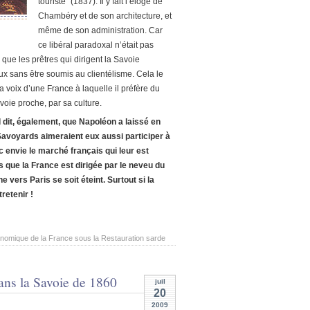
touriste” (1837). Il y fait l’éloge de
Chambéry et de son architecture, et
même de son administration. Car
ce libéral paradoxal n’était pas
 que les prêtres qui dirigent la Savoie
eux sans être soumis au clientélisme. Cela le
 voix d’une France à laquelle il préfère du
Savoie proche, par sa culture.
l dit, également, que Napoléon a laissé en
Savoyards aimeraient eux aussi participer à
c envie le marché français qui leur est
s que la France est dirigée par le neveu du
 vers Paris se soit éteint. Surtout si la
retenir !
onomique de la France sous la Restauration sarde
ans la Savoie de 1860
juil
20
2009