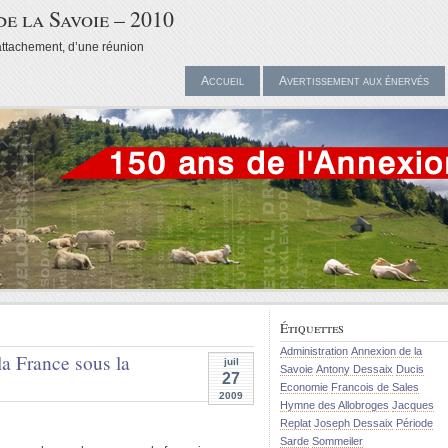
de la Savoie – 2010
attachement, d’une réunion
Accueil
Avertissement aux énervés
Étiquettes
Administration
Annexion de la
a France sous la
juil
Savoie
Antony Dessaix
Ducis
27
Economie
Francois de Sales
2009
Hymne des Allobroges
Jacques
Replat
Joseph Dessaix
Période
Sarde
Sommeiler