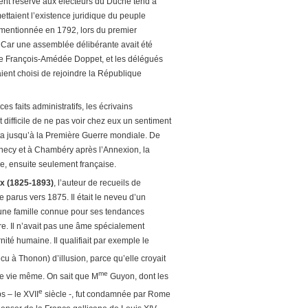
ment réservé aux électeurs du Duché tend à
mettaient l’existence juridique du peuple
é mentionnée en 1792, lors du premier
 Car une assemblée délibérante avait été
de François-Amédée Doppet, et les délégués
ient choisi de rejoindre la République
es faits administratifs, les écrivains
 difficile de ne pas voir chez eux un sentiment
ista jusqu’à la Première Guerre mondiale. De
necy et à Chambéry après l’Annexion, la
e, ensuite seulement française.
x (1825-1893)
, l’auteur de recueils de
parus vers 1875. Il était le neveu d’un
une famille connue pour ses tendances
aire. Il n’avait pas une âme spécialement
rnité humaine. Il qualifiait par exemple le
cu à Thonon) d’illusion, parce qu’elle croyait
me
te vie même. On sait que M
Guyon, dont les
e
s – le XVII
siècle -, fut condamnée par Rome