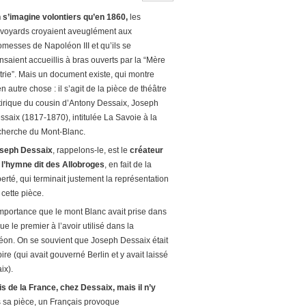
 s’imagine volontiers qu’en 1860,
les
voyards croyaient aveuglément aux
omesses de Napoléon III et qu’ils se
nsaient accueillis à bras ouverts par la “Mère
trie”. Mais un document existe, qui montre
en autre chose : il s’agit de la pièce de théâtre
tirique du cousin d’Antony Dessaix, Joseph
ssaix (1817-1870), intitulée La Savoie à la
cherche du Mont-Blanc.
seph Dessaix
, rappelons-le, est le
créateur
 l’hymne dit des Allobroges
, en fait de la
berté, qui terminait justement la représentation
 cette pièce.
 l’importance que le mont Blanc avait prise dans
ue le premier à l’avoir utilisé dans la
éon. On se souvient que Joseph Dessaix était
re (qui avait gouverné Berlin et y avait laissé
ix).
 vis de la France, chez Dessaix, mais il n’y
 sa pièce, un Français provoque