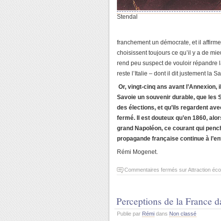
Stendal
franchement un démocrate, et il affirme
choisissent toujours ce qu’il y a de mi
rend peu suspect de vouloir répandre la
reste l’Italie – dont il dit justement la 
Or, vingt-cinq ans avant l’Annexion, i
Savoie un souvenir durable, que les 
des élections, et qu’ils regardent ave
fermé. Il est douteux qu’en 1860, alor
grand Napoléon, ce courant qui penche
propagande française continue à l’ent
Rémi Mogenet.
Commentaires fermés
sur Attraction éc
Perceptions de la France d
Publie par
Rémi
dans
Non classé