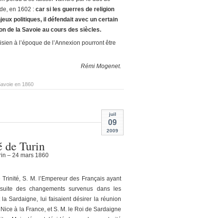
ade, en 1602 :
car si les guerres de religion
eux politiques, il défendait avec un certain
tion de la Savoie au cours des siècles.
sien à l’époque de l’Annexion pourront être
Rémi Mogenet.
Savoie en 1860
juil
09
2009
é de Turin
rin – 24 mars 1860
e Trinité, S. M. l’Empereur des Français ayant
r suite des changements survenus dans les
t la Sardaigne, lui faisaient désirer la réunion
 Nice à la France, et S. M. le Roi de Sardaigne