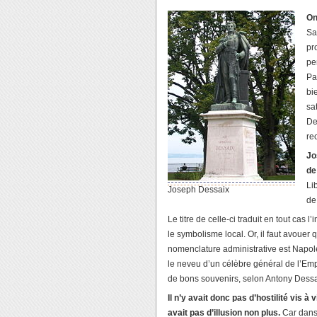
On
Sa
pr
pe
Pa
bi
sa
De
re
Jo
de
Li
Joseph Dessaix
de
Le titre de celle-ci traduit en tout cas
le symbolisme local. Or, il faut avouer q
nomenclature administrative est Napol
le neveu d’un célèbre général de l’Empi
de bons souvenirs, selon Antony Dessa
Il n’y avait donc pas d’hostilité vis à
avait pas d’illusion non plus.
Car dans