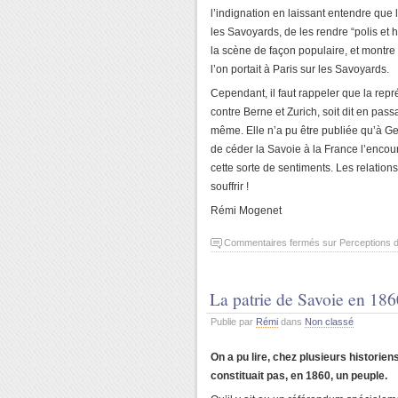
l’indignation en laissant entendre que 
les Savoyards, de les rendre “polis et 
la scène de façon populaire, et montre 
l’on portait à Paris sur les Savoyards.
Cependant, il faut rappeler que la repr
contre Berne et Zurich, soit dit en passa
même. Elle n’a pu être publiée qu’à Ge
de céder la Savoie à la France l’encou
cette sorte de sentiments. Les relatio
souffrir !
Rémi Mogenet
Commentaires fermés
sur Perceptions d
La patrie de Savoie en 186
Publie par
Rémi
dans
Non classé
On a pu lire, chez plusieurs historie
constituait pas, en 1860, un peuple.