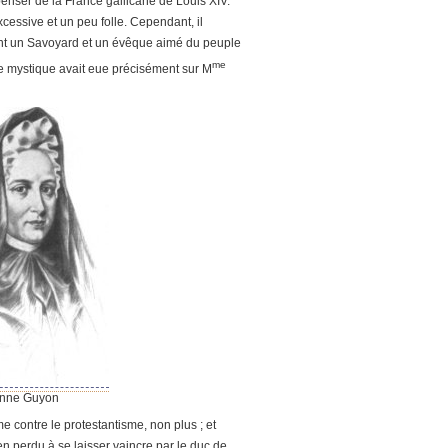
enser de la France gallicane de Louis XIV.
xcessive et un peu folle. Cependant, il
nt un Savoyard et un évêque aimé du peuple
me
e mystique avait eue précisément sur M
nne Guyon
e contre le protestantisme, non plus ; et
ien perdu à se laisser vaincre par le duc de