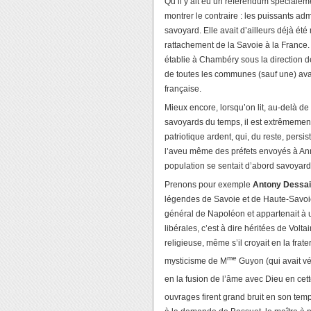
Qu’il y ait eu un référendum spéciale
montrer le contraire : les puissants ad
savoyard. Elle avait d’ailleurs déjà ét
rattachement de la Savoie à la France.
établie à Chambéry sous la direction 
de toutes les communes (sauf une) ava
française.
Mieux encore, lorsqu’on lit, au-delà de c
savoyards du temps, il est extrêmement
patriotique ardent, qui, du reste, pers
l’aveu même des préfets envoyés à An
population se sentait d’abord savoyard
Prenons pour exemple
Antony Dessai
légendes de Savoie et de Haute-Savoie 
général de Napoléon et appartenait à 
libérales, c’est à dire héritées de Volt
religieuse, même s’il croyait en la frate
me
mysticisme de M
Guyon (qui avait vé
en la fusion de l’âme avec Dieu en cet
ouvrages firent grand bruit en son temp