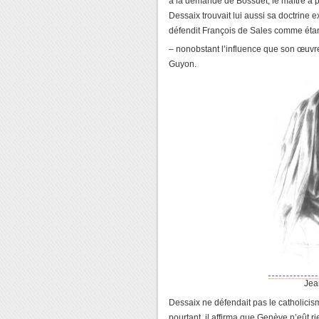
à la demande de Bossuet, le maître à p
Dessaix trouvait lui aussi sa doctrine e
défendit François de Sales comme éta
– nonobstant l’influence que son œuvr
Guyon.
Jea
Dessaix ne défendait pas le catholicism
pourtant, il affirma que Genève n’eût r