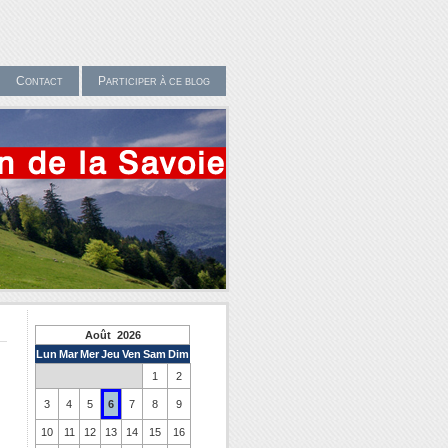
Contact
Participer à ce blog
Août 2026
Lun
Mar
Mer
Jeu
Ven
Sam
Dim
1
2
3
4
5
6
7
8
9
10
11
12
13
14
15
16