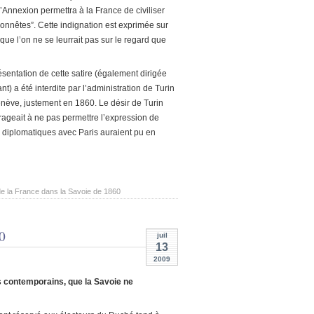
l’Annexion permettra à la France de civiliser
honnêtes”. Cette indignation est exprimée sur
que l’on ne se leurrait pas sur le regard que
ésentation de cette satire (également dirigée
nt) a été interdite par l’administration de Turin
nève, justement en 1860. Le désir de Turin
rageait à ne pas permettre l’expression de
ns diplomatiques avec Paris auraient pu en
e la France dans la Savoie de 1860
0
juil
13
2009
ns contemporains, que la Savoie ne