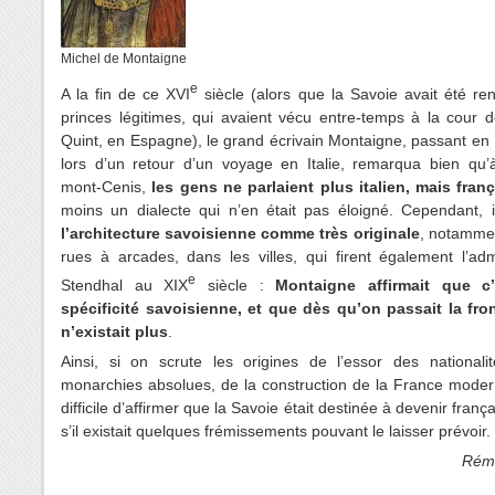
Michel de Montaigne
e
A la fin de ce XVI
siècle (alors que la Savoie avait été re
princes légitimes, qui avaient vécu entre-temps à la cour 
Quint, en Espagne), le grand écrivain Montaigne, passant e
lors d’un retour d’un voyage en Italie, remarqua bien qu’à
mont-Cenis,
les gens ne parlaient plus italien, mais fran
moins un dialecte qui n’en était pas éloigné. Cependant, i
l’architecture savoisienne comme très originale
, notammen
rues à arcades, dans les villes, qui firent également l’ad
e
Stendhal au XIX
siècle :
Montaigne affirmait que c’
spécificité savoisienne, et que dès qu’on passait la front
n’existait plus
.
Ainsi, si on scrute les origines de l’essor des nationali
monarchies absolues, de la construction de la France modern
difficile d’affirmer que la Savoie était destinée à devenir fran
s’il existait quelques frémissements pouvant le laisser prévoir.
Rém