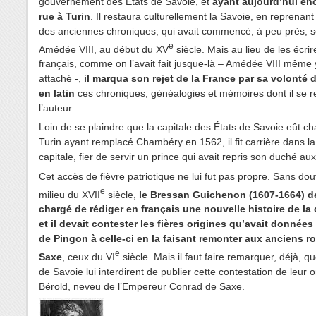
gouvernement des États de Savoie, et
ayant aujourd’hui en
rue à Turin
. Il restaura culturellement la Savoie, en reprenan
des anciennes chroniques, qui avait commencé, à peu près, 
e
Amédée VIII, au début du XV
siècle. Mais au lieu de les écrir
français, comme on l’avait fait jusque-là – Amédée VIII même 
attaché -,
il marqua son rejet de la France par sa volonté 
en latin
ces chroniques, généalogies et mémoires dont il se r
l’auteur.
Loin de se plaindre que la capitale des États de Savoie eût c
Turin ayant remplacé Chambéry en 1562, il fit carrière dans la
capitale, fier de servir un prince qui avait repris son duché au
Cet accès de fièvre patriotique ne lui fut pas propre. Sans dou
e
milieu du XVII
siècle,
le Bressan Guichenon (1607-1664) de
chargé de rédiger en français une nouvelle histoire de la 
et il devait contester les fières origines qu’avait données 
de Pingon à celle-ci en la faisant remonter aux anciens ro
e
Saxe
, ceux du VI
siècle. Mais il faut faire remarquer, déjà, q
de Savoie lui interdirent de publier cette contestation de leur o
Bérold, neveu de l’Empereur Conrad de Saxe.