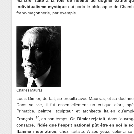
Maistre, faite à la fois de fidélité au dogme catholiq
individualisme mystique
qui porta le philosophe de Chambé
franc-maçonnerie, par exemple.
Charles Mauras
Louis Dimier, de fait, se brouilla avec Maurras, et sa doctrine
Dans sa vie, il fut essentiellement un critique d
’
art, spé
Primatice, peintre, sculpteur et architecte italien qu
’
empl
er
François I
, en son temps. Or,
Dimier rejetait
, dans l
’
ouvrag
consacré,
l
’
idée que l
’
esprit national pût être en soi la s
flamme inspiratrice
, chez l
’
artiste. A ses yeux, celui-ci se 