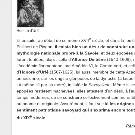
Honoré d'Urfé
e
Et ensuite, au début de ce même XVII
siècle, et dans la foul
Philibert de Pingon,
il exista bien un désir de construire un
mythologie nationale propre à la Savoie
, et deux épopées
furent tentées, alors : celle d’
Alfonse Delbène
(1540-1608),
l’Académie florimontane, sur Amédée VI, le Comte Vert, et cel
d’
Honoré d’Urfé
(1567-1625), lui aussi membre de cette Aca
annécienne, sur les origine glorieuses de la dynastie (à laquelle
lui-même lié par sa mère), intitulée la
Savoysiade
. Même si c
épopées restèrent inachevées, elles attestent d’un désir, à l’
temps modernes, de se construire collectivement comme enti
autonome et originale. Assurément, il faut voir là
les origines
sentiment patriotique savoyard qui s’exprima encore tout
e
du XIX
siècle
.
Rémi