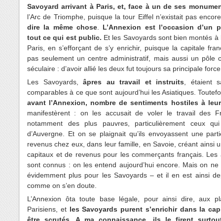
Savoyard arrivant à Paris, et, face à un de ses monume
l’Arc de Triomphe, puisque la tour Eiffel n’existait pas encore
dire la même chose
.
L’Annexion est l’occasion d’un p
tout ce qui est public.
Et les Savoyards sont bien montés à 
Paris, en s’efforçant de s’y enrichir, puisque la capitale fran
pas seulement un centre administratif, mais aussi un pôle 
séculaire : d’avoir allié les deux fut toujours sa principale force
Les Savoyards,
âpres au travail et instruits
, étaient 
comparables à ce que sont aujourd’hui les Asiatiques. Toutefoi
avant l’Annexion, nombre de sentiments hostiles à leu
manifestèrent : on les accusait de voler le travail des Fr
notamment des plus pauvres, particulièrement ceux qui 
d’Auvergne. Et on se plaignait qu’ils envoyassent une part
revenus chez eux, dans leur famille, en Savoie, créant ainsi u
capitaux et de revenus pour les commerçants français. Les
sont connus : on les entend aujourd’hui encore. Mais on ne
évidemment plus pour les Savoyards – et il en est ainsi de
comme on s’en doute.
L’Annexion ôta toute base légale, pour ainsi dire, aux pl
Parisiens, et
les Savoyards purent s’enrichir dans la cap
être scrutés. A ma connaissance, ils le firent surto