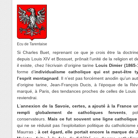
Ecu de Tarentaise
Si Charles Buet, reprenant ce que je crois être la doctrin
depuis Louis XIV et Bossuet, prônait l
’
unité de la religion et d
il existe, chez l
’
écrivain d
’
origine tarine
Louis Dimier (1865-
forme d
’
individualisme catholique
qui est peut-être t
l
’
esprit montagnard
.
Il n
’
est pas forcément anodin qu
’
un aut
d
’
origine tarine, Jean-François Ducis, à l
’
époque de la Révol
marqué, à Paris, des tendances proches de celles de Louis
reviendrai.
L
’
annexion de la Savoie, certes, a ajouté à la France un 
rempli globalement de catholiques fervents
, pol
conservateurs.
Mais ce fut souvent une ligne catholique 
qui ne se réduisit pas l
’
exploitation politique du catholicisme
Maurras ;
à cet égard, elle portait encore la marque de