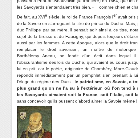
passant à Pont-de-Beauvoisin (la frontière) en 1664, que les 
les Savoyards s’entendaient très bien, « comme chien et ch
e
er
De fait, au XVI
siècle, le roi de France François I
avait pris
de la Savoie en s’arrogeant le titre de prince du Duché. Mais, p
duc Philippe par sa mère, il pensait agir ainsi à ce titre, n
sujet de la Bresse et du Faucigny, qui depuis toujours s’étaie
aussi par les femmes. A cette époque, alors que le droit fran
remplacer le droit savoisien, un maître de rhétoriqu
Barthélemy Aneau, se fendit d’un écrit dans lequel il
l’obscurantisme des lois du Duché, qui avaient eu cours jusqu
lui en prit, car le poète, originaire de Chambéry, Marc-Claud
répondit immédiatement par un pamphlet s’en prenant à lui 
l’éloge du régime des Ducs :
le patriotisme, en Savoie, a t
plus grand qu’on ne l’a su à l’extérieur, où l’on tend à 
les Savoyards aimaient soit la France, soit l’Italie, soit 
sans concevoir qu’ils pussent d’abord aimer la Savoie même !