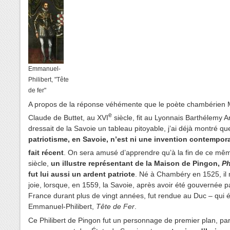
Emmanuel-
Philibert, "Tête
de fer"
A propos de la réponse véhémente que le poète chambérien 
e
Claude de Buttet, au XVI
siècle, fit au Lyonnais Barthélemy A
dressait de la Savoie un tableau pitoyable, j’ai déjà montré q
patriotisme, en Savoie, n’est ni une invention contempora
fait récent
. On sera amusé d’apprendre qu’à la fin de ce mê
siècle,
un illustre représentant de la Maison de Pingon,
Ph
fut lui aussi un ardent patriote
. Né à Chambéry en 1525, il
joie, lorsque, en 1559, la Savoie, après avoir été gouvernée p
France durant plus de vingt années, fut rendue au Duc – qui ét
Emmanuel-Philibert,
Tête de Fer
.
Ce Philibert de Pingon fut un personnage de premier plan, par