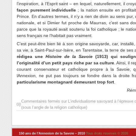
l
’
inspiration, à l
’
Esprit saint – en lequel, naturellement, il croy
façon purement individuelle
; la nation ensuite en profitai
Prince. En d’autres termes, il n’
y a rien de divin au sens pur, 
nationale, et si Dimier fut proche de Maurras, c
’
est sans do
parce que la royauté avait soutenu la foi catholique ; le nati
sens français ne l
’
habitait pas vraiment.
C
’
est peut-être bien lié à son origine savoyarde, car, installé,
sa vie, à Saint-Paul-sur-Isère, en Tarentaise, la terre de ses
rédigea une
Histoire de la Savoie
(1913) qui soulign
l
’
originalité
d
’un petit pays riche par sa culture
. Ainsi, il 
courant conservateur et catholique propre à la Savoie, q
l
Annexion, ne put pas toujours se fondre dans la droite f
particularisme montagnard demeurant trop fort
.
Rémi
Commentaires fermés
sur L’individualisme savoyard à l’épreuve 
(sous l’angle de la religion catholique)
150 ans de l’Annexion de la Savoie – 2010
Tous droits reserves © 2026