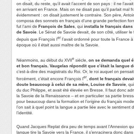
on disait, du reste, qu’il avait l’accent de son pays : il ne l’avai
en arrivant en France. Mais on ne disait pas qu’il parlait mal f
évidemment : on disait justement le contraire. Son père, Antoi
composa des sonnets en français d’une grande perfection form
fut l’ami de
François de Sales
, qui
installa le français dans 
de Savoie
. Le Sénat de Savoie devait, de son côté, utiliser le 
er
depuis que François I
l’avait ordonné pour toute la France à
époque où il était aussi maître de la Savoie.
e
Néanmoins, au début du XVII
siècle,
on se demanda quel éta
et bon français. Vaugelas répondit que c’était la langue d
c’est-à-dire des magistrats du Roi. Or, le roi auquel on pensait
er
forcément, c’était encore François I
,
dont le français devai
doute beaucoup à celui de sa mère, Louise de Savoie
, qui
du duc Philippe, et avait été élevée en Bresse. Il faut donc a
la Savoie de la Renaissance – et en particulier sa partie bres
pour beaucoup dans la formation et l’origine du français mode
l’on sait à quel point la langue a partie liée avec le sentiment 
l’identité.
Quand Jacques Replat dira peu de temps avant l’Annexion qu
langue tire la Savoie vers la France, il s’enracinera donc dan