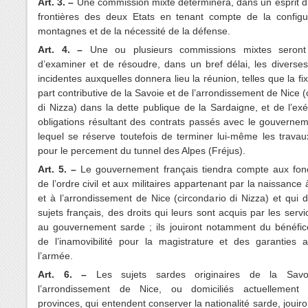
Art. 3. –
Une commission mixte déterminera, dans un esprit d’
frontières des deux Etats en tenant compte de la configu
montagnes et de la nécessité de la défense.
Art. 4. –
Une ou plusieurs commissions mixtes seront
d’examiner et de résoudre, dans un bref délai, les diverse
incidentes auxquelles donnera lieu la réunion, telles que la fix
part contributive de la Savoie et de l’arrondissement de Nice (
di Nizza) dans la dette publique de la Sardaigne, et de l’ex
obligations résultant des contrats passés avec le gouverne
lequel se réserve toutefois de terminer lui-même les travau
pour le percement du tunnel des Alpes (Fréjus).
Art. 5. –
Le gouvernement français tiendra compte aux fonc
de l’ordre civil et aux militaires appartenant par la naissance 
et à l’arrondissement de Nice (circondario di Nizza) et qui 
sujets français, des droits qui leurs sont acquis par les serv
au gouvernement sarde ; ils jouiront notamment du bénéfice
de l’inamovibilité pour la magistrature et des garanties 
l’armée.
Art. 6. –
Les sujets sardes originaires de la Sav
l’arrondissement de Nice, ou domiciliés actuellement
provinces, qui entendent conserver la nationalité sarde, jouir