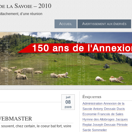
de la Savoie – 2010
attachement, d’une réunion
Accueil
Avertissement aux énervés
Étiquettes
juil
08
Administration
Annexion de la
2009
Savoie
Antony Dessaix
Ducis
Economie
Francois de Sales
WEBMASTER
Hymne des Allobroges
Jacques
Replat
Joseph Dessaix
Période
souvent, chez certain, le coeur bat fort, voire
Sarde
Sommeiler