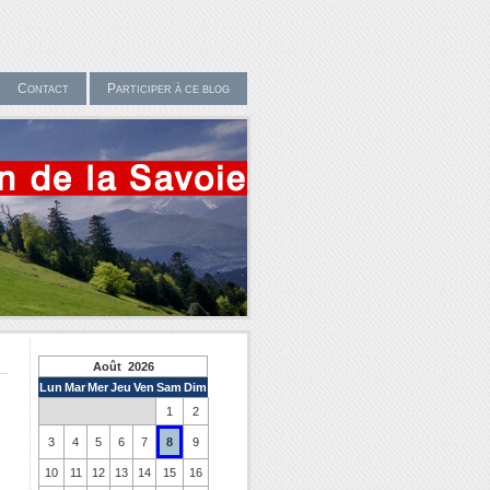
Contact
Participer à ce blog
Août 2026
Lun
Mar
Mer
Jeu
Ven
Sam
Dim
1
2
3
4
5
6
7
8
9
10
11
12
13
14
15
16