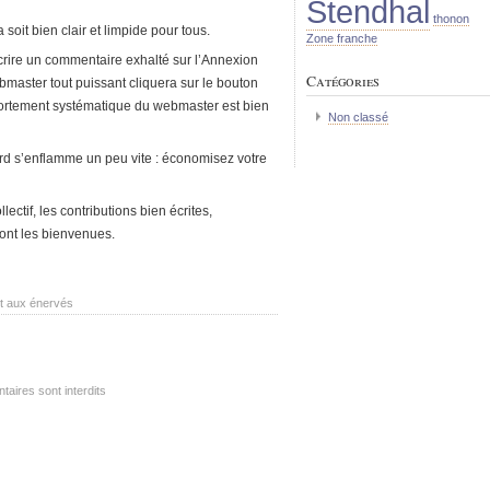
Stendhal
thonon
soit bien clair et limpide pour tous.
Zone franche
écrire un commentaire exhalté sur l’Annexion
Catégories
master tout puissant cliquera sur le bouton
portement systématique du webmaster est bien
Non classé
rd s’enflamme un peu vite : économisez votre
lectif, les contributions bien écrites,
nt les bienvenues.
t aux énervés
aires sont interdits